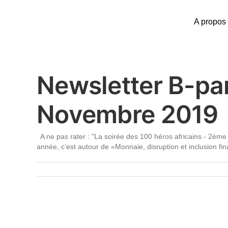
Passer
au
A propos
contenu
Newsletter B-par
Novembre 2019
A ne pas rater : "La soirée des 100 héros africains - 2ème 
année, c’est autour de «Monnaie, disruption et inclusion fin