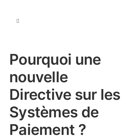
Passer
au
contenu
Toggle
Navigation
A propos de nous
Pourquoi une
Nos expertises
nouvelle
Notre équipe
Directive sur les
Nous contacter
Systèmes de
Rejoignez-nous !
Paiement ?