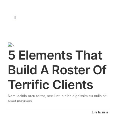
Passer
au
contenu
Toggle
Navigation
A propos de nous
Nos expertises
5 Elements That
Build A Roster Of
Notre équipe
Terrific Clients
Nous contacter
Nam lacinia arcu tortor, nec luctus nibh dignissim eu nulla sit
Rejoignez-nous !
amet maximus.
Lire la suite