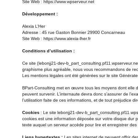
Site Web :
https://www.wpserveur.net
Développement
:
Alexia L’Her
Adresse : 45 rue Gaston Bonnier 29900 Concarneau
Site Web :
https://www.alexia-lher.fr
Conditions d’utilisation :
Ce site (
lebonjj21-dev-b_part_consulting.pf11.wpserveur.ne
graphisme plus agréable, nous vous recommandons de reco
Les mentions légales ont été générées sur le site
Générate
BPart-Consulting
met en œuvre tous les moyens dont elle dis
peuvent survenir. L’internaute devra donc s’assurer de l’exac
l’utilisation faite de ces informations, et de tout préjudice d
Cookies
: Le site
lebonjj21-dev-b_part_consulting.pf11.wps
cookies est une information déposée sur votre disque dur par
texte auquel un serveur accède pour lire et enregistrer des 
Liens hypertextes :
Les sites internet de peuvent offrir d