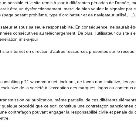
ue possible et le site remis à jour à différentes périodes de l’année, m
arait être un dysfonctionnement, merci de bien vouloir le signaler par
e (page posant problème, type d’ordinateur et de navigateur utilisé, …).
utilisateur et sous sa seule responsabilité. En conséquence, ne saurai
onnées consécutives au téléchargement. De plus, l’utilisateur du site s’
énération mis-à-jour
 site internet en direction d’autres ressources présentes sur le réseau
consulting.pf11.wpserveur.net
, incluant, de façon non limitative, les g
té exclusive de la société à l’exception des marques, logos ou contenus
etransmission ou publication, même partielle, de ces différents éléments
 quelque procédé que ce soit, constitue une contrefaçon sanctionnée pa
ue une contrefaçon pouvant engager la responsabilité civile et pénale du
ontre.