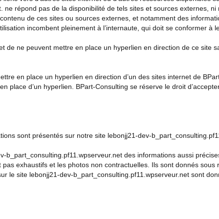
. ne répond pas de la disponibilité de tels sites et sources externes, ni
contenu de ces sites ou sources externes, et notamment des informatio
tilisation incombent pleinement à l’internaute, qui doit se conformer à leu
rnet de ne peuvent mettre en place un hyperlien en direction de ce site 
ettre en place un hyperlien en direction d’un des sites internet de BPar
n place d’un hyperlien. BPart-Consulting se réserve le droit d’accepter 
ations sont présentés sur notre site
lebonjj21-dev-b_part_consulting.pf
dev-b_part_consulting.pf11.wpserveur.net des informations aussi précise
 pas exhaustifs et les photos non contractuelles. Ils sont donnés sous 
 sur le site lebonjj21-dev-b_part_consulting.pf11.wpserveur.net
sont donn