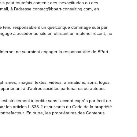
ais peut toutefois contenir des inexactitudes ou des
 email, à l’adresse contact@bpart-consulting.com, en
t être tenu responsable d’un quelconque dommage subi par
engage à accéder au site en utilisant un matériel récent, ne
 Internet ne sauraient engager la responsabilité de BPart-
raphismes, images, textes, vidéos, animations, sons, logos,
 appartenant à d’autres sociétés partenaires ou auteurs.
 est strictement interdite sans l’accord exprès par écrit de
r les articles L.335-2 et suivants du Code de la propriété
 contrefacteur. En outre, les propriétaires des Contenus