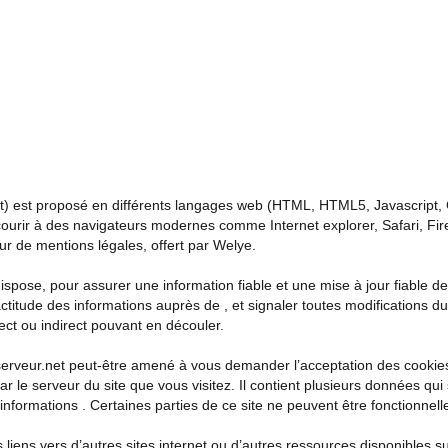
t
) est proposé en différents langages web (HTML, HTML5, Javascript, CS
urir à des navigateurs modernes comme Internet explorer, Safari, Fi
ur de mentions légales
, offert par
Welye
.
pose, pour assurer une information fiable et une mise à jour fiable de 
titude des informations auprès de , et signaler toutes modifications du 
irect ou indirect pouvant en découler.
erveur.net
peut-être amené à vous demander l’acceptation des cookies 
 le serveur du site que vous visitez. Il contient plusieurs données qui
informations . Certaines parties de ce site ne peuvent être fonctionnell
es liens vers d’autres sites internet ou d’autres ressources disponibles