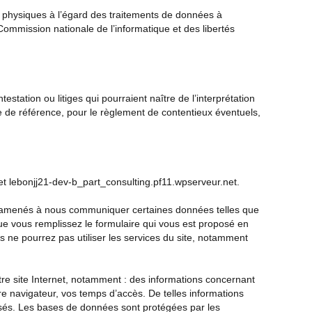
s physiques à l’égard des traitements de données à
a Commission nationale de l’informatique et des libertés
testation ou litiges qui pourraient naître de l’interprétation
ue de référence, pour le règlement de contentieux éventuels,
et
lebonjj21-dev-b_part_consulting.pf11.wpserveur.net
.
re amenés à nous communiquer certaines données telles que
que vous remplissez le formulaire qui vous est proposé en
s ne pourrez pas utiliser les services du site, notamment
re site Internet, notamment : des informations concernant
tre navigateur, vos temps d’accès. De telles informations
posés. Les bases de données sont protégées par les