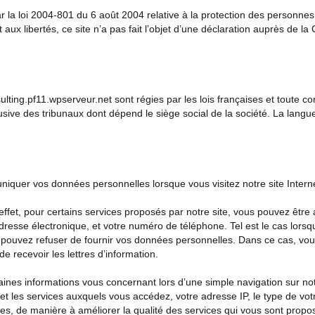
r la loi 2004-801 du 6 août 2004 relative à la protection des personne
t aux libertés, ce site n’a pas fait l’objet d’une déclaration auprès de l
ulting.pf11.wpserveur.net
sont régies par les lois françaises et toute con
usive des tribunaux dont dépend le siège social de la société. La lang
quer vos données personnelles lorsque vous visitez notre site Intern
effet, pour certains services proposés par notre site, vous pouvez êt
 adresse électronique, et votre numéro de téléphone. Tel est le cas lors
s pouvez refuser de fournir vos données personnelles. Dans ce cas, vou
de recevoir les lettres d’information.
ines informations vous concernant lors d’une simple navigation sur not
z et les services auxquels vous accédez, votre adresse IP, le type de vo
ernes, de manière à améliorer la qualité des services qui vous sont pro