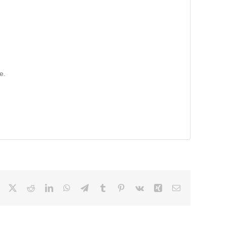
e.
Facebook
X
Reddit
LinkedIn
WhatsApp
Telegram
Tumblr
Pinterest
Vk
Xing
Email